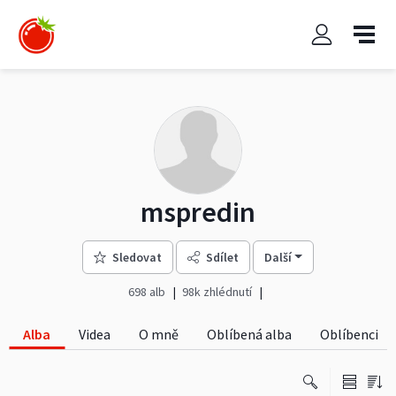
mspredin
Sledovat
Sdílet
Další
698 alb
98k zhlédnutí
Alba
Videa
O mně
Oblíbená alba
Oblíbenci